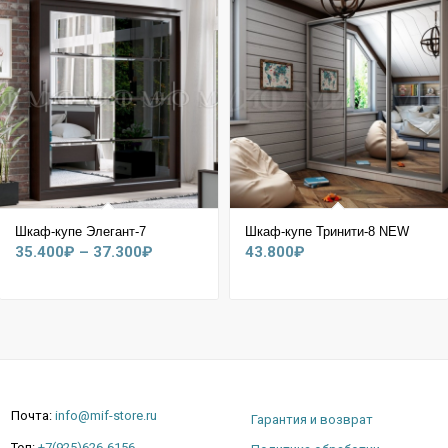
Шкаф-купе Элегант-7
Шкаф-купе Тринити-8 NEW
Диапазон
35.400
₽
–
37.300
₽
43.800
₽
цен:
35.400₽
–
37.300₽
Почта:
info@mif-store.ru
Гарантия и возврат
Тел:
+7(925)626-6156