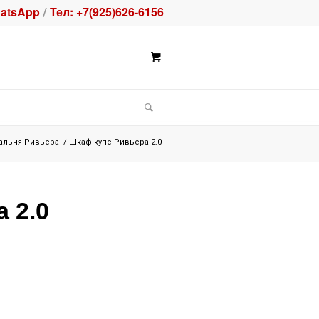
atsApp
Тел: +7(925)626-6156
/
альня Ривьера
/
Шкаф-купе Ривьера 2.0
 2.0