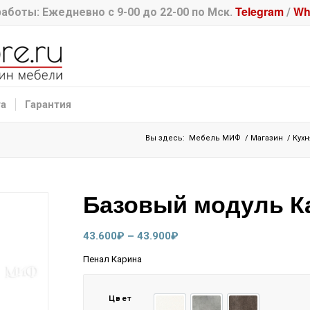
Telegram
Wh
аботы: Ежедневно с 9-00 до 22-00 по Мск.
/
та
Гарантия
Вы здесь:
Мебель МИФ
/
Магазин
/
Кухн
Базовый модуль К
Диапазон
43.600
₽
–
43.900
₽
цен:
Пенал Карина
43.600₽
–
Цвет
43.900₽