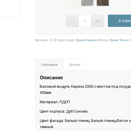
Белый глянец
Белый глянец/Бетон св
Белый глянец/Б
В корз
Артикул:
Н/Д
Категория:
Кухня Карина
Метка:
Кухня Техно-
Описание
Детали
Описание
Базовый модуль Карина 2050 с местом под посу
450мм.
Материал: ЛДСП
Цвет корпуса: Дуб Сонома
Цвет фасада: Белый глянец, Белый глянец/Бетон 
темный.