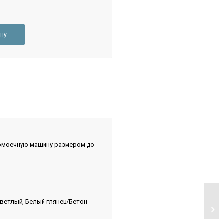
етлый
етон темный
ину
1
домоечную машину размером до
светлый, Белый глянец/Бетон